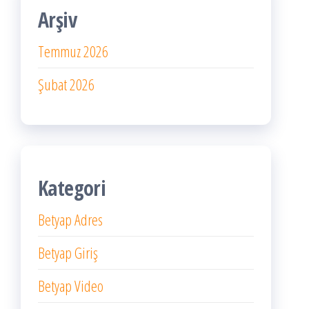
Arşiv
Temmuz 2026
Şubat 2026
Kategori
Betyap Adres
Betyap Giriş
Betyap Video