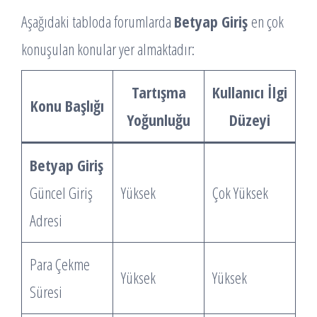
Aşağıdaki tabloda forumlarda
Betyap Giriş
en çok
konuşulan konular yer almaktadır:
Tartışma
Kullanıcı İlgi
Konu Başlığı
Yoğunluğu
Düzeyi
Betyap Giriş
Güncel Giriş
Yüksek
Çok Yüksek
Adresi
Para Çekme
Yüksek
Yüksek
Süresi