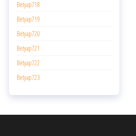
Betyap718
Betyap719
Betyap720
Betyap721
Betyap722
Betyap723