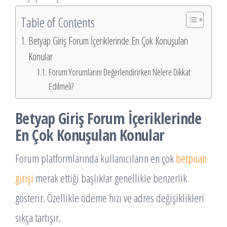
Table of Contents
Betyap Giriş Forum İçeriklerinde En Çok Konuşulan
Konular
Forum Yorumlarını Değerlendirirken Nelere Dikkat
Edilmeli?
Betyap Giriş
Forum İçeriklerinde
En Çok Konuşulan Konular
Forum platformlarında kullanıcıların en çok
betpuan
girişi
merak ettiği başlıklar genellikle benzerlik
gösterir. Özellikle ödeme hızı ve adres değişiklikleri
sıkça tartışır.