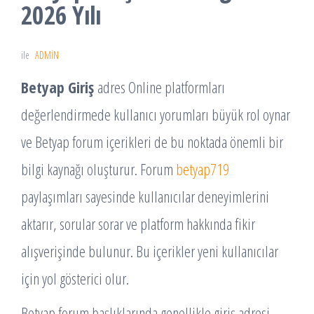
2026 Yılı
ile
ADMIN
Betyap Giriş
adres Online platformları
değerlendirmede kullanıcı yorumları büyük rol oynar
ve Betyap forum içerikleri de bu noktada önemli bir
bilgi kaynağı oluşturur. Forum
betyap719
paylaşımları sayesinde kullanıcılar deneyimlerini
aktarır, sorular sorar ve platform hakkında fikir
alışverişinde bulunur. Bu içerikler yeni kullanıcılar
için yol gösterici olur.
Betyap forum başlıklarında genellikle giriş adresi,