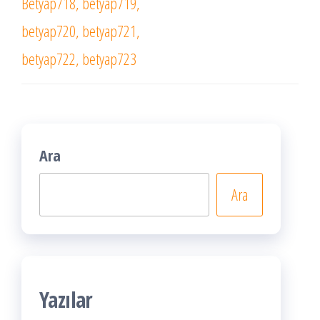
Betyap718, betyap719,
betyap720, betyap721,
betyap722, betyap723
Ara
Ara
Yazılar