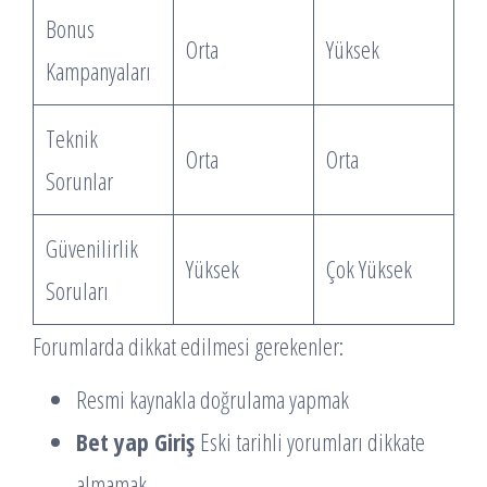
Bonus
Orta
Yüksek
Kampanyaları
Teknik
Orta
Orta
Sorunlar
Güvenilirlik
Yüksek
Çok Yüksek
Soruları
Forumlarda dikkat edilmesi gerekenler:
Resmi kaynakla doğrulama yapmak
Bet yap Giriş
Eski tarihli yorumları dikkate
almamak