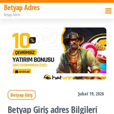
İçeriğe
Betyap Adres
atla
Betyap Adres
Şubat 19, 2026
Betyap Giriş
Betyap Giriş adres Bilgileri