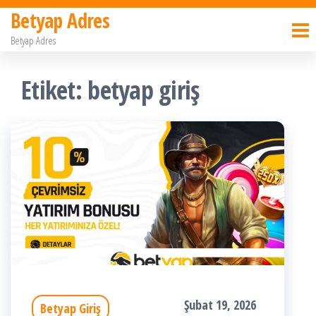
İçeriğe
Betyap Adres
atla
Betyap Adres
Etiket:
betyap giriş
Şubat 19, 2026
Betyap Giriş