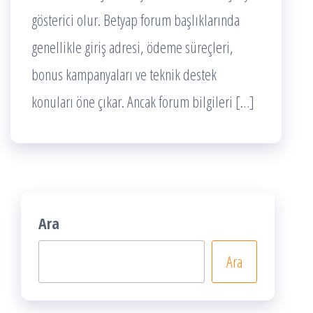
gösterici olur. Betyap forum başlıklarında
genellikle giriş adresi, ödeme süreçleri,
bonus kampanyaları ve teknik destek
konuları öne çıkar. Ancak forum bilgileri […]
Ara
Ara