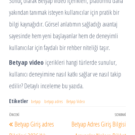
Sonuç olarak Betyap video içerikleri, platformu daha
yakından tanımak isteyen kullanıcılar için pratik bir
bilgi kaynağıdır. Görsel anlatımın sağladığı avantaj
sayesinde hem yeni başlayanlar hem de deneyimli
kullanıcılar için faydalı bir rehber niteliği taşır.
Betyap video
içerikleri hangi türlerde sunulur,
kullanıcı deneyimine nasıl katkı sağlar ve nasıl takip
edilir? Detaylı inceleme bu yazıda.
Etiketler
betyap
betyap adres
Betyap Video
Yazı
ÖNCEKI
SONRAKI
Önceki
Sonr
Betyap Giriş adres
Betyap Adres Giriş Bilgisi
gezinmesi
Yazı
Yazı