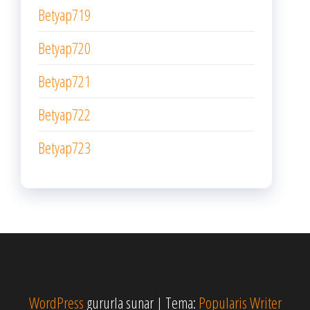
Betyap719
Betyap720
Betyap721
Betyap722
Betyap723
WordPress
gururla sunar
|
Tema:
Popularis Writer